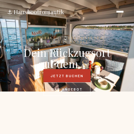
⚓ Hausbootromantik
GEISELTALSEE · BRAUNSBEDRA ·
SACHSEN-ANHALT
Dein Rückzugsort
auf dem
See
JETZT BUCHEN
DAS ANGEBOT