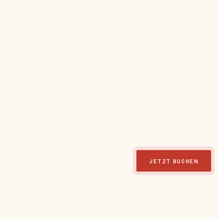
JETZT BUCHEN
👨‍👩‍👧‍👦
⚓